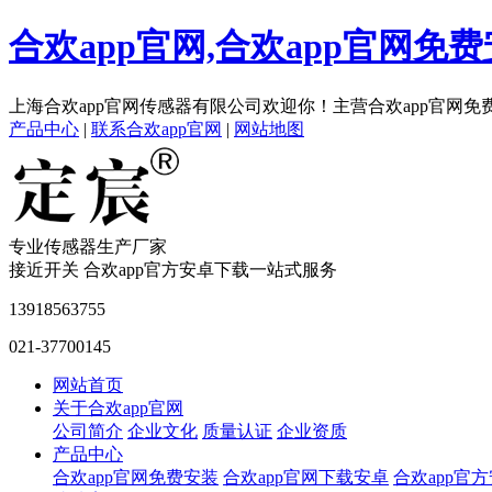
合欢app官网,合欢app官网免
上海合欢app官网传感器有限公司欢迎你！主营合欢app官网免费安装
产品中心
|
联系合欢app官网
|
网站地图
专业传感器生产厂家
接近开关 合欢app官方安卓下载一站式服务
13918563755
021-37700145
网站首页
关于合欢app官网
公司简介
企业文化
质量认证
企业资质
产品中心
合欢app官网免费安装
合欢app官网下载安卓
合欢app官