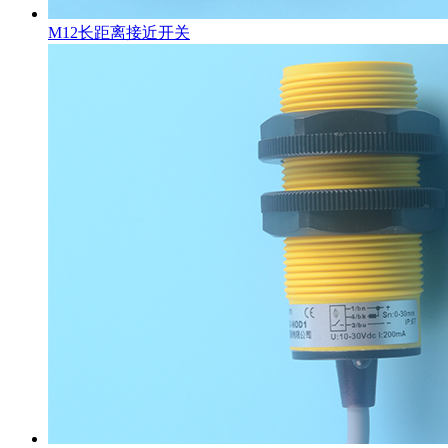
M12长距离接近开关