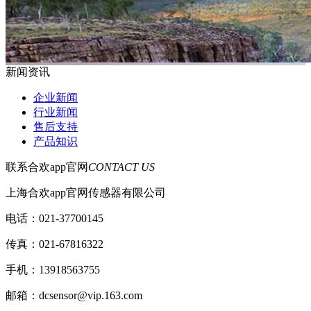
新闻资讯
企业新闻
行业新闻
售后支持
产品知识
联系合欢app官网
CONTACT US
上海合欢app官网传感器有限公司
电话：021-37700145
传真：021-67816322
手机：13918563755
邮箱：dcsensor@vip.163.com