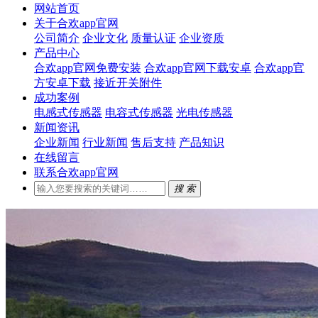
网站首页
关于合欢app官网
公司简介
企业文化
质量认证
企业资质
产品中心
合欢app官网免费安装
合欢app官网下载安卓
合欢app官
方安卓下载
接近开关附件
成功案例
电感式传感器
电容式传感器
光电传感器
新闻资讯
企业新闻
行业新闻
售后支持
产品知识
在线留言
联系合欢app官网
搜 索