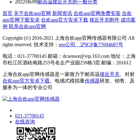
2022/06/09
耐高温接近开关的一般分类
首页
关于合欢app官网
新闻资讯
合欢app官网免费安装
合欢
app官网下载安卓
合欢app官方安卓下载
接近开关附件
成功案
例
联系合欢app官网
Copyright (©) 2016-2021 上海合欢app官网传感器有限公司 All
rights reserved. 技术支持：
seo公司
沪ICP备77694687号
电话：021-37700145 邮箱：dcsensor@vip.163.com 地址：上海
市松江区泗砖南路255号名企产业园259栋3层 邮编：201612
上海合欢app官网传感器是一家致力于耐高温
接近开关
、对射
合欢app官方安卓下载
、电感式模拟量
传感器
研发、销售、及
服务为一体的专业公司
021-37700145
在线咨询