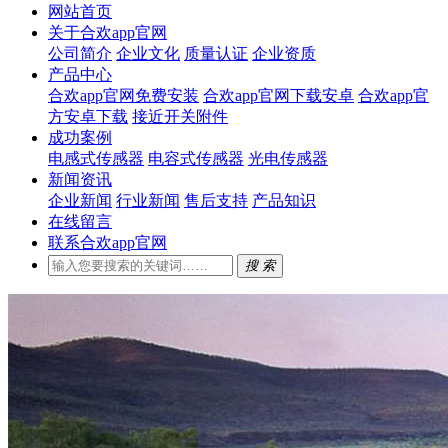
网站首页
关于合欢app官网
公司简介
企业文化
质量认证
企业资质
产品中心
合欢app官网免费安装
合欢app官网下载安卓
合欢app官
方安卓下载
接近开关附件
成功案例
电感式传感器
电容式传感器
光电传感器
新闻资讯
企业新闻
行业新闻
售后支持
产品知识
在线留言
联系合欢app官网
搜 索