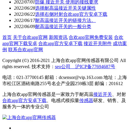
2022/07/01
防爆 接近开关 使用的接线要求
2022/06/28
选择耐高温接近开关关键属性
2022/06/22
选择右侧对射合欢app官方安卓下载
2022/06/17
耐高温接近开关的链接方法。
2022/06/09
耐高温接近开关的一般分类
首页
关于合欢app官网
新闻资讯
合欢app官网免费安装
合欢
app官网下载安卓
合欢app官方安卓下载
接近开关附件
成功案
例
联系合欢app官网
Copyright (©) 2016-2021 上海合欢app官网传感器有限公司 All
rights reserved. 技术支持：
seo公司
沪ICP备77694687号
电话：021-37700145 邮箱：dcsensor@vip.163.com 地址：上海
市松江区泗砖南路255号名企产业园259栋3层 邮编：201612
上海合欢app官网传感器是一家致力于耐高温
接近开关
、对射
合欢app官方安卓下载
、电感式模拟量
传感器
研发、销售、及
服务为一体的专业公司