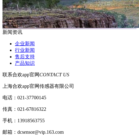
新闻资讯
企业新闻
行业新闻
售后支持
产品知识
联系合欢app官网
CONTACT US
上海合欢app官网传感器有限公司
电话：021-37700145
传真：021-67816322
手机：13918563755
邮箱：dcsensor@vip.163.com