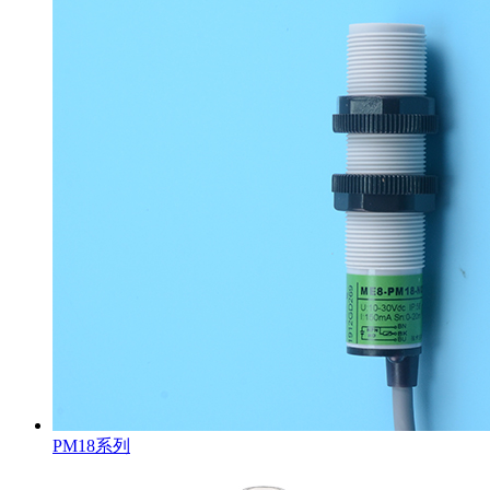
PM18系列