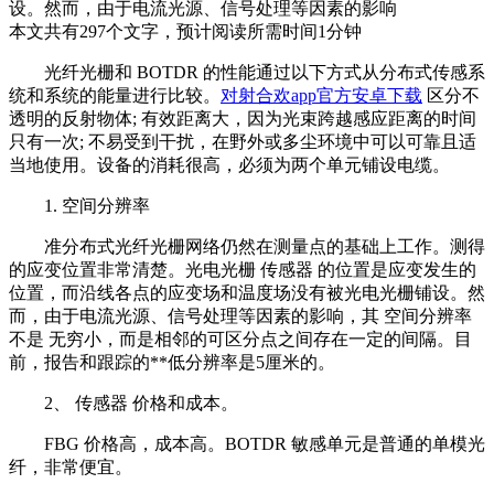
设。然而，由于电流光源、信号处理等因素的影响
本文共有
297
个文字，预计阅读所需时间
1
分钟
光纤光栅和 BOTDR 的性能通过以下方式从分布式传感系
统和系统的能量进行比较。
对射合欢app官方安卓下载
区分不
透明的反射物体; 有效距离大，因为光束跨越感应距离的时间
只有一次; 不易受到干扰，在野外或多尘环境中可以可靠且适
当地使用。设备的消耗很高，必须为两个单元铺设电缆。
1. 空间分辨率
准分布式光纤光栅网络仍然在测量点的基础上工作。测得
的应变位置非常清楚。光电光栅 传感器 的位置是应变发生的
位置，而沿线各点的应变场和温度场没有被光电光栅铺设。然
而，由于电流光源、信号处理等因素的影响，其 空间分辨率
不是 无穷小，而是相邻的可区分点之间存在一定的间隔。目
前，报告和跟踪的**低分辨率是5厘米的。
2、 传感器 价格和成本。
FBG 价格高，成本高。BOTDR 敏感单元是普通的单模光
纤，非常便宜。