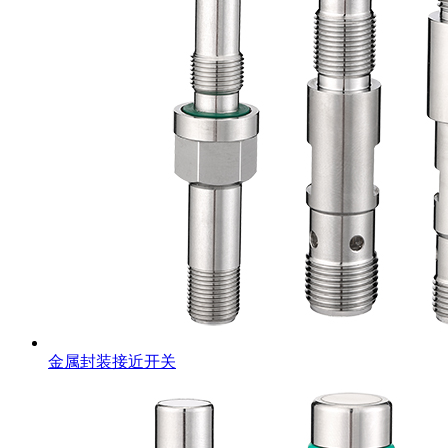
金属封装接近开关