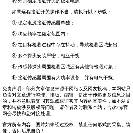
⑥ 分别确定接近开关的稳定电源；
如果远程接近开关操作不当，请执行以下步骤：
① 稳定电源接近传感器单独；
② 响应频率在额定范围内；
③ 在目标检测过程中存在抖动，导致检测区域超出；
④ 多个探头安装严密，相互干扰；
⑤ 传感器探头周围检测区域还有其他待检测对象；
⑥ 接近传感器周围有大功率设备，并有电气干扰。
免责声明：部分文章信息来源于网络以及网友投稿，本网站只
负责对文章进行整理、排版、编辑，是出于传递更多信息之目
的，并不意味着赞同其观点或证实其内容的真实性，如本站文
章和转稿涉及版权等问题，请作者及时联系本站，合欢app官
网会尽快和您对接处理。
官方所有内容、图片如未经过授权，禁止任何形式的采集、镜
像，否则后果自负！