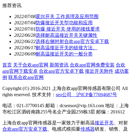
推荐资讯
2022/07/08
霍尔开关 工作原理及应用范围
2022/07/04
防爆接近开关型功能和应用
2022/07/01
防爆 接近开关 使用的接线要求
2022/06/28
选择耐高温接近开关关键属性
2022/06/22
选择右侧对射合欢app官方安卓下载
2022/06/17
耐高温接近开关的链接方法。
2022/06/09
耐高温接近开关的一般分类
首页
关于合欢app官网
新闻资讯
合欢app官网免费安装
合欢
app官网下载安卓
合欢app官方安卓下载
接近开关附件
成功案
例
联系合欢app官网
Copyright (©) 2016-2021 上海合欢app官网传感器有限公司 All
rights reserved. 技术支持：
seo公司
沪ICP备77694687号
电话：021-37700145 邮箱：dcsensor@vip.163.com 地址：上海
市松江区泗砖南路255号名企产业园259栋3层 邮编：201612
上海合欢app官网传感器是一家致力于耐高温
接近开关
、对射
合欢app官方安卓下载
、电感式模拟量
传感器
研发、销售、及