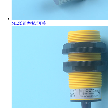
M12长距离接近开关