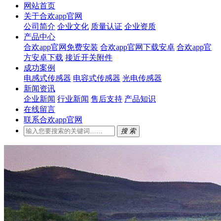
网站首页
关于合欢app官网
公司简介
企业文化
质量认证
企业资质
产品中心
合欢app官网免费安装
合欢app官网下载安卓
合欢app官
方安卓下载
接近开关附件
成功案例
电感式传感器
电容式传感器
光电传感器
新闻资讯
企业新闻
行业新闻
售后支持
产品知识
在线留言
联系合欢app官网
搜 索