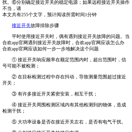
扰。⑥分别确定接近开关的稳定电源；如果远程接近开关操作
不当，请
本文共有
255
个文字，预计阅读所需时间
1
分钟
接近开关
故障排除步骤
平时使用接近开关时，偶有遇到接近开关故障的问题。当
合欢app官网遇到接近开关故障时，合欢app官网应该怎么办
合欢app官网应该如何一步一步地解决这个问题
① 接近开关响应频率在额定范围内时，超出范围时，信
号可能不被检测；
② 在目标检测过程中存在抖动，导致测量范围超过接近
开关；
③ 有许多接近开关紧密安装，相互干扰；
④ 接近开关周围检测区域内有其他检测到的物体，造成
检测干扰；
⑤ 大功率设备是否在接近开关左右，是否有电气干扰。